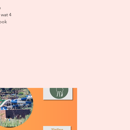
e
 wat 4
 ook
.