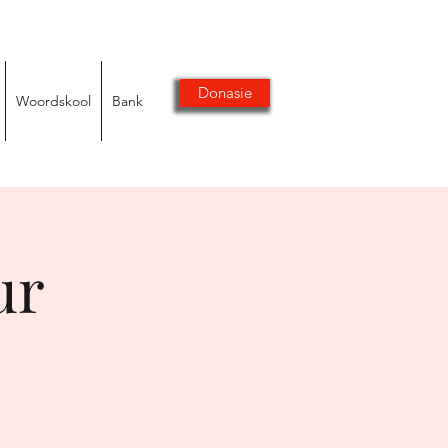
Donasie
Woordskool
Bank
ur