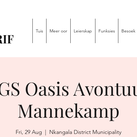
Tuis
Meer oor
Leierskap
Funksies
Besoek
IF
GS Oasis Avontu
Mannekamp
Fri, 29 Aug
  |  
Nkangala District Municipality