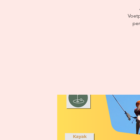
Voetp
per