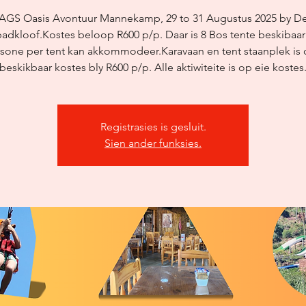
AGS Oasis Avontuur Mannekamp, 29 to 31 Augustus 2025 by D
adkloof.Kostes beloop R600 p/p. Daar is 8 Bos tente beskibaar
sone per tent kan akkommodeer.Karavaan en tent staanplek is
beskikbaar kostes bly R600 p/p. Alle aktiwiteite is op eie kostes
Registrasies is gesluit.
Sien ander funksies.